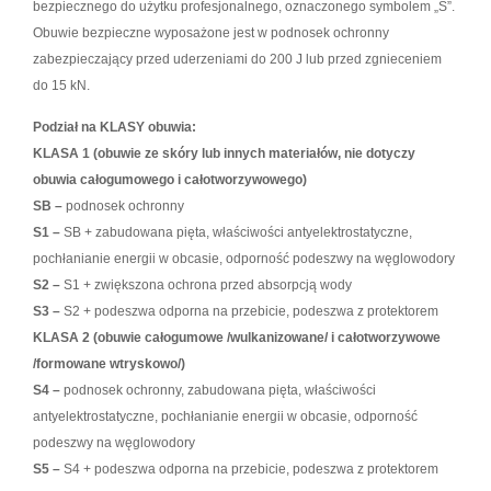
bezpiecznego do użytku profesjonalnego, oznaczonego symbolem „S”.
Obuwie bezpieczne wyposażone jest w podnosek ochronny
zabezpieczający przed uderzeniami do 200 J lub przed zgnieceniem
do 15 kN.
Podział na KLASY obuwia:
KLASA 1 (obuwie ze skóry lub innych materiałów, nie dotyczy
obuwia całogumowego i całotworzywowego)
SB –
podnosek ochronny
S1 –
SB + zabudowana pięta, właściwości antyelektrostatyczne,
pochłanianie energii w obcasie, odporność podeszwy na węglowodory
S2 –
S1 + zwiększona ochrona przed absorpcją wody
S3 –
S2 + podeszwa odporna na przebicie, podeszwa z protektorem
KLASA 2 (obuwie całogumowe /wulkanizowane/ i całotworzywowe
/formowane wtryskowo/)
S4 –
podnosek ochronny, zabudowana pięta, właściwości
antyelektrostatyczne, pochłanianie energii w obcasie, odporność
podeszwy na węglowodory
S5 –
S4 + podeszwa odporna na przebicie, podeszwa z protektorem