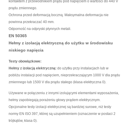
kontaktem z przewodnikiem prądu pod napięciem o wartości do 440 V
prądu zmiennego.
Ochrona przed deformacją boczną. Maksymalna deformacja nie
powinna przekraczać 40 mm.
Odporność na odpryski płynnych metali.
EN 50365
Hełmy z izolacją elektryczną do użytku w środow
isku
niskiego napięcia
Testy obowiązkowe:
Hełmy z izolacją elektryczną:
do użytku przy instalacjach lub w
pobliżu instalacji pod napięciem, niepr
zekraczającym 1000 V dla prądu
zmiennego lub 1500 V dla prądu stałego (klasa elektryczna 0).
Używane w połączeniu z innymi izolującymi elementami wyposażenia,
hełmy zapobiegają porażeniu głowy prądem elektrycznym.
Opcjonalne testy izolacji elektrycznej są bardziej surowe, niż testy
normy EN ISO 397, której są uzupełnieniem (oznaczenie w postaci 2
trójkątów, kl
asa 0).