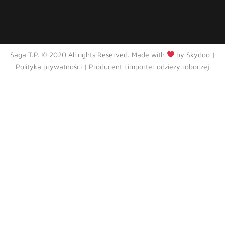
Saga T.P. © 2020 All rights Reserved. Made with
by
Skydoo
|
Polityka prywatności
| Producent i importer odzieży roboczej