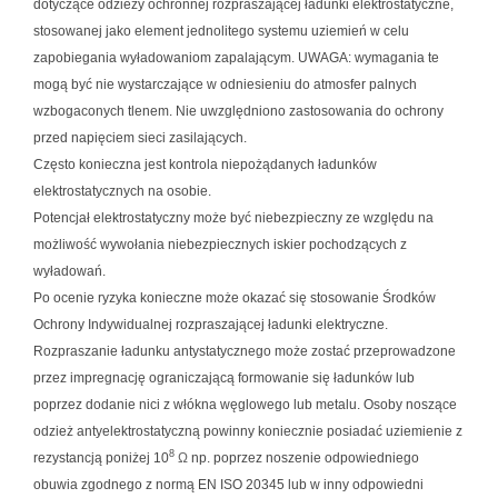
dotyczące odzieży ochronnej rozpraszającej ładunki elektrostatyczne,
stosowanej jako element jednolitego systemu uziemień w celu
zapobiegania wyładowaniom zapalającym. UWAGA: wymagania te
mogą być nie wystarczające w odniesieniu do atmosfer palnych
wzbogaconych tlenem. Nie uwzględniono zastosowania do ochrony
przed napięciem sieci zasilających.
Często konieczna jest kontrola niepożądanych ładunków
elektrostatycznych na osobie.
Potencjał elektrostatyczny może być niebezpieczny ze względu na
możliwość wywołania niebezpiecznych iskier pochodzących z
wyładowań.
Po ocenie ryzyka konieczne może okazać się stosowanie Środków
Ochrony Indywidualnej rozpraszającej ładunki elektryczne.
Rozpraszanie ładunku antystatycznego może zostać przeprowadzone
przez impregnację ograniczającą formowanie się ładunków lub
poprzez dodanie nici z włókna węglowego lub metalu. Osoby noszące
odzież antyelektrostatyczną powinny koniecznie posiadać uziemienie z
8
rezystancją poniżej 10
Ω
np. poprzez noszenie odpowiedniego
obuwia zgodnego z normą EN ISO 20345 lub w inny odpowiedni