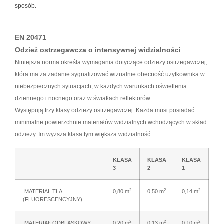
sposób.
EN 20471
Odzież ostrzegawcza o intensywnej widzialności
Niniejsza norma określa wymagania dotyczące odzieży ostrzegawczej,
która ma za zadanie sygnalizować wizualnie obecność użytkownika w
niebezpiecznych sytuacjach, w każdych warunkach oświetlenia
dziennego i nocnego oraz w światłach reflektorów.
Występują trzy klasy odzieży ostrzegawczej. Każda musi posiadać
minimalne powierzchnie materiałów widzialnych wchodzących w skład
odzieży. Im wyższa klasa tym większa widzialność:
KLASA
KLASA
KLASA
3
2
1
2
2
2
MATERIAŁ TŁA
0,80 m
0,50 m
0,14 m
(FLUORESCENCYJNY)
2
2
2
MATERIAŁ ODBLASKOWY
0,20 m
0,13 m
0,10 m