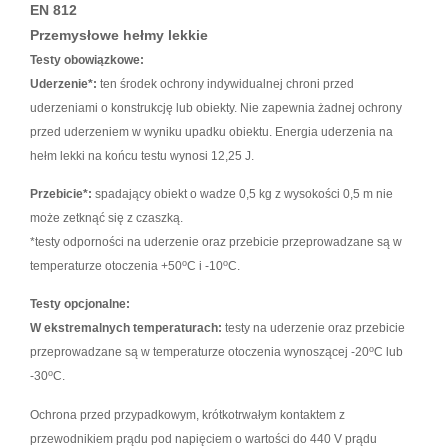
EN 812
Przemysłowe hełmy lekkie
Testy obowiązkowe:
Uderzenie*:
ten środek ochro
ny indywidualnej chroni przed
uderzeniami o konstrukcję lub obiekty. Nie zapewnia żadnej ochrony
przed uderzeniem w wyniku upadku obiektu. Energia uderzenia na
hełm lekki na końcu testu wynosi 12,25 J.
Przebicie*:
spadający obiekt o wadze 0,5 kg z wysokości 0,5 m nie
może zetknąć się z czaszką.
*testy odporności na uderzenie oraz przebicie przeprowadza
ne są w
o
o
temperaturze otoczenia +50
C i -10
C.
Testy opcjonalne:
W ekstremalnych temperaturach:
testy na uderzenie oraz prz
ebicie
o
przeprowadzane są w temperaturze otoczenia wynoszącej -20
C lub
o
-30
C.
Ochrona przed przypadkowym, krótkotrwałym kontaktem z
przewodnikiem prądu pod napięciem o wartości do 440 V prądu