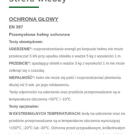
OCHRONA GŁOWY
EN 397
Przemysłowe hełmy ochronne
Testy obowiązkowe:
UDERZENIE*:
rozprzest
rzenianie energii po korpusie hełmu nie może
przekraczać 5 kN przy upadku obiektu o wadze 5 kg z wysokości 1 m.
PRZEBICIE*:
spadający obiekt o wadze 3 kg z wysokości 1 m nie może
zetknąć się z czaszką.
NIEPALNOŚĆ*:
hełm nie może się palić i rozprzestrzeniać płomienia
dłużej niż 5 sek. po jego odstawieniu.
*testy odporności na uderzenie oraz przebicie przeprowadzane są w
o
o
temperaturze oto
czenia +50
C i -10
C.
Testy opcjonalne:
W EKSTREMALNYCH TEMPERATURACH:
testy na uderzenie oraz na
przebicie przeprowadzane są w temperaturze otoc
zenia wynoszącej
o
o
o
+150
C, -20
C lub -30
C. Ochrona przed przypadkowym, krótkotrwałym