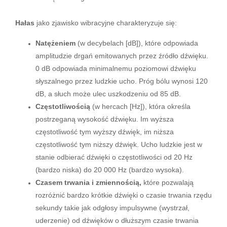
Hałas
jako zjawisko wibracyjne charakteryzuje się:
Natężeniem
(w decybelach [dB]), które odpowiada
amplitudzie drgań emitowanych przez źródło dźwięku.
0 dB odpowiada minimalnemu poziomowi dźwięku
słyszalnego przez ludzkie ucho. Próg bólu wynosi 120
dB, a słuch może ulec uszkodzeniu od 85 dB.
Częstotliwością
(w hercach [Hz]), która określa
postrzeganą wysokość dźwięku. Im wyższa
częstotliwość tym wyższy dźwięk, im niższa
częstotliwość tym niższy dźwięk. Ucho ludzkie jest w
stanie odbierać dźwięki o częstotliwości od 20 Hz
(bardzo niska) do 20 000 Hz (bardzo wysoka).
Czasem trwania i zmiennością,
które pozwalają
rozróżnić bardzo krótkie dźwięki o czasie trwania rzędu
sekundy takie jak odgłosy impulsywne (wystrzał,
uderzenie) od dźwięków o dłuższym czasie trwania