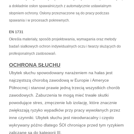
a dokładnie osłon spawalniczych z automatycznie ustawialnym
stopniem ochrony. Osłony przeznaczone są do pracy podczas
spawania i w procesach pokrewnych.
EN 1731
Określa materiały, sposób projektowania, wymagania oraz metody
badań siatkowych ochron indywidualnych oczu i twarzy służących do
profesjonalnych zastosowań.
OCHRONA SŁUCHU
Ubytek słuchu spowodowany narażeniem na hałas jest
najczęstszą chorobą zawodową w Europie i Ameryce
Północnej i stanowi prawie jedną trzecią wszystkich chorób
zawodowych. Zaburzenia te mogą mieć trwałe skutki
powodujące stres, zmęczenie lub izolację, które znacznie
zwiększają ryzyko wypadków przy pracy wywołanych przez
inne czynniki. Ubytek słuchu jest nieodwracalny i często
wykrywany późno dlatego ŚOI chroniące przed tym ryzykiem
zaliczane są do kategorii III.