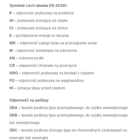
Symbole cech obuwia EN 20345:
P –
odporność podeszwy na przebicie
HI –
podeszwa izolująca od ciepła
CI –
podeszwa izolująca od zimna
E –
pochłanianie energii w obcasie
WR –
odporność całego buta na przesiąkanie wody
M –
odporność śródstopia na uderzenia
AN –
ochrona kostki
CR –
odporność cholewki na przecięcie
HRO –
odporność podeszwy na kontakt z ciepłem
FO –
odporność podeszwy na węglowodory
HI –
izolacja stopy przed ciepłem
Odporność na poślizg:
SRA –
twarde podłoża typu przemysłowego, do użytku wewnętrznego
SRB –
twarde podłoża typu przemysłowego, do użytku wewnętrznego
lub zewnętrznego
SRC –
twarde podłoża różnego typu do różnorodnych zastosowań na
zewnątrz lub wewnątrz