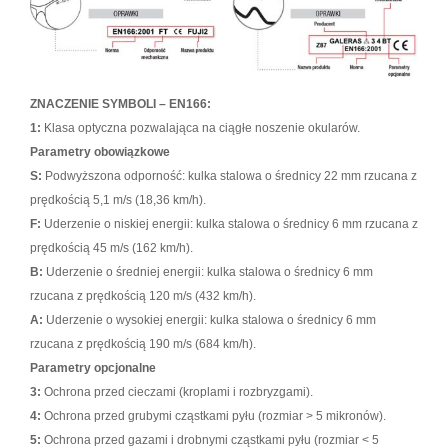
ZNACZENIE SYMBOLI – EN166:
1:
Klasa optyczna pozwalająca na ciągłe noszenie okularów.
Parametry obowiązkowe
S:
Podwyższona odporność: kulka stalowa o średnicy 22 mm rzucana z
prędkością 5,1 m/s (18,36 km/h).
F:
Uderzenie o niskiej energii: kulka stalowa o średnicy 6 mm rzucana z
prędkością 45 m/s (162 km/h).
B:
Uderzenie o średniej energii: kulka stalowa o średnicy 6 mm
rzucana z prędkością 120 m/s (432 km/h).
A:
Uderzenie o wysokiej energii: kulka stalowa o średnicy 6 mm
rzucana z prędkością 190 m/s (684 km/h).
Parametry opcjonalne
3:
Ochrona przed cieczami (kroplami i rozbryzgami).
4:
Ochrona przed grubymi cząstkami pyłu (rozmiar > 5 mikronów).
5:
Ochrona przed gazami i drobnymi cząstkami pyłu (rozmiar < 5