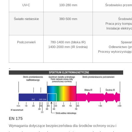
UV-C
100-280 mm
Środowisko przem
Światło niebieskie
380-500 mm
Środowis
Praca przy kompu
Instalacje elektr
Podczerwień
780-1400 mm (bliska IR)
Spawani
1400-2000 mm (IR średnia)
Odlewnictwo (pro
Procesy wykorzystujące
EN 175
Wymagania dotyczące bezpieczeństwa dla środków ochrony oczu i