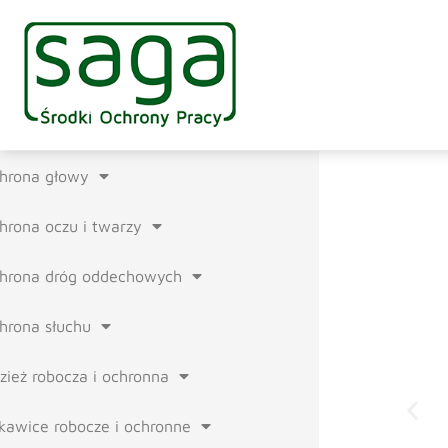
hrona głowy
hrona oczu i twarzy
hrona dróg oddechowych
hrona słuchu
zież robocza i ochronna
kawice robocze i ochronne