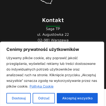
Kontakt
Saga TP
ul. Augustówka 22
02-981 Warszawa
Cenimy prywatność użytkowników
tel.:
22 741 36 85
22 852 44 80
Używamy plików cookie, aby poprawić jakość
22 852 43 60
przeglądania, wyświetlać reklamy lub treści dostosowane
mail:
biuro@sagatp.pl
do indywidualnych potrzeb użytkowników oraz
analizować ruch na stronie. Kliknięcie przycisku „Akceptuj
wszystkie” oznacza zgodę na wykorzystywanie przez nas
plików cookie.
Polityka Cookie
Saga T.P. © 2020 All rights Reserved. Made with
by
Skydoo
|
Dostosuj
Odrzuć
Akceptuj wszystko
Polityka prywatności
| Producent i importer odzieży roboczej