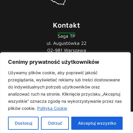
Kontakt
Saga TP
ul. Augustówka 22
02-981 Warszawa
Cenimy prywatność użytkowników
tel.:
22 741 36 85
22 852 44 80
Używamy plików cookie, aby poprawić jakość
22 852 43 60
przeglądania, wyświetlać reklamy lub treści dostosowane
mail:
biuro@sagatp.pl
do indywidualnych potrzeb użytkowników oraz
analizować ruch na stronie. Kliknięcie przycisku „Akceptuj
wszystkie” oznacza zgodę na wykorzystywanie przez nas
plików cookie.
Polityka Cookie
Saga T.P. © 2020 All rights Reserved. Made with
by
Skydoo
|
Dostosuj
Odrzuć
Akceptuj wszystko
Polityka prywatności
| Producent i importer odzieży roboczej