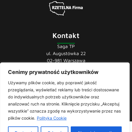
Kontakt
Saga TP
ul. Augustówka 22
02-981 Warszawa
Cenimy prywatność użytkowników
tel.:
22 741 36 85
22 852 44 80
Używamy plików cookie, aby poprawić jakość
22 852 43 60
przeglądania, wyświetlać reklamy lub treści dostosowane
mail:
biuro@sagatp.pl
do indywidualnych potrzeb użytkowników oraz
analizować ruch na stronie. Kliknięcie przycisku „Akceptuj
wszystkie” oznacza zgodę na wykorzystywanie przez nas
plików cookie.
Polityka Cookie
Saga T.P. © 2020 All rights Reserved. Made with
by
Skydoo
|