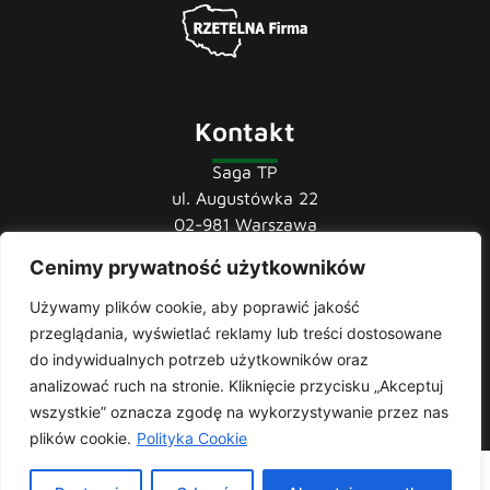
Kontakt
Saga TP
ul. Augustówka 22
02-981 Warszawa
Cenimy prywatność użytkowników
tel.:
22 741 36 85
22 852 44 80
Używamy plików cookie, aby poprawić jakość
22 852 43 60
przeglądania, wyświetlać reklamy lub treści dostosowane
mail:
biuro@sagatp.pl
do indywidualnych potrzeb użytkowników oraz
analizować ruch na stronie. Kliknięcie przycisku „Akceptuj
wszystkie” oznacza zgodę na wykorzystywanie przez nas
plików cookie.
Polityka Cookie
Saga T.P. © 2020 All rights Reserved. Made with
by
Skydoo
|