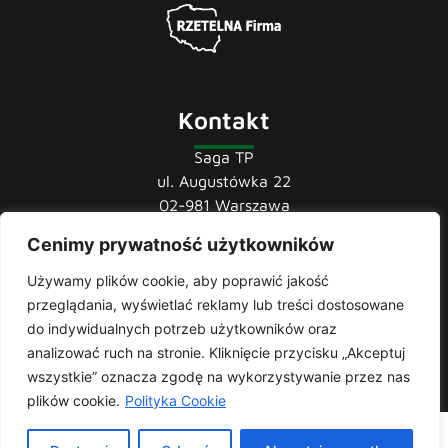
Kontakt
Saga TP
ul. Augustówka 22
02-981 Warszawa
Cenimy prywatność użytkowników
tel.:
22 741 36 85
22 852 44 80
Używamy plików cookie, aby poprawić jakość
22 852 43 60
przeglądania, wyświetlać reklamy lub treści dostosowane
mail:
biuro@sagatp.pl
do indywidualnych potrzeb użytkowników oraz
analizować ruch na stronie. Kliknięcie przycisku „Akceptuj
wszystkie” oznacza zgodę na wykorzystywanie przez nas
plików cookie.
Polityka Cookie
Saga T.P. © 2020 All rights Reserved. Made with
by
Skydoo
|