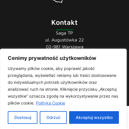
Kontakt
Saga TP
ul. Augustówka 22
02-981 Warszawa
Cenimy prywatność użytkowników
tel.:
22 741 36 85
22 852 44 80
Używamy plików cookie, aby poprawić jakość
22 852 43 60
przeglądania, wyświetlać reklamy lub treści dostosowane
mail:
biuro@sagatp.pl
do indywidualnych potrzeb użytkowników oraz
analizować ruch na stronie. Kliknięcie przycisku „Akceptuj
wszystkie” oznacza zgodę na wykorzystywanie przez nas
plików cookie.
Polityka Cookie
Saga T.P. © 2020 All rights Reserved. Made with
by
Skydoo
|
Dostosuj
Odrzuć
Akceptuj wszystko
Polityka prywatności
| Producent i importer odzieży roboczej