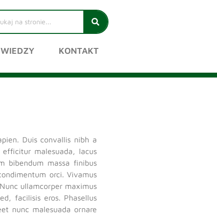
 WIEDZY
KONTAKT
pien. Duis convallis nibh a
 efficitur malesuada, lacus
am bibendum massa finibus
id condimentum orci. Vivamus
a. Nunc ullamcorper maximus
, facilisis eros. Phasellus
oreet nunc malesuada ornare