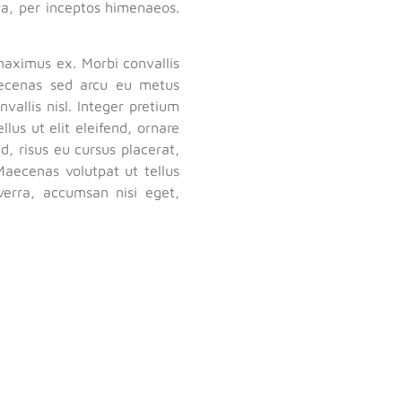
tra, per inceptos himenaeos.
maximus ex. Morbi convallis
aecenas sed arcu eu metus
allis nisl. Integer pretium
llus ut elit eleifend, ornare
d, risus eu cursus placerat,
aecenas volutpat ut tellus
verra, accumsan nisi eget,