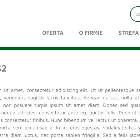
OFERTA
O FIRMIE
STREFA
S2
sit amet, consectetur adipiscing elit. Ut ut pellentesque sa
 venenatis sagittis lacus faucibus. Aenean cursus, nulla at
, non posuere turpis ipsum sit amet diam. Donec sed qu
ed neque ultricies, consectetur ante eu, auctor felis. Proin 
tus consectetur finibus. Nunc bibendum vel lectus ut pharetr
porta sem accumsan a. In ac eros egestas, sodales lectus sed
rra diam luctus, nec porta sapien fringilla. Sed a felis la