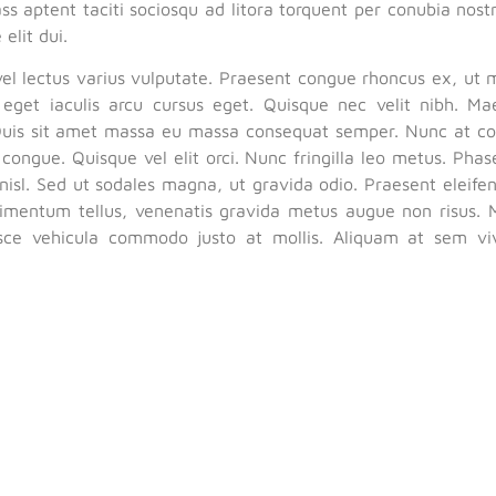
ass aptent taciti sociosqu ad litora torquent per conubia nos
elit dui.
vel lectus varius vulputate. Praesent congue rhoncus ex, ut 
eget iaculis arcu cursus eget. Quisque nec velit nibh. M
uis sit amet massa eu massa consequat semper. Nunc at conv
s congue. Quisque vel elit orci. Nunc fringilla leo metus. Phase
nisl. Sed ut sodales magna, ut gravida odio. Praesent eleifen
mentum tellus, venenatis gravida metus augue non risus. M
usce vehicula commodo justo at mollis. Aliquam at sem vi