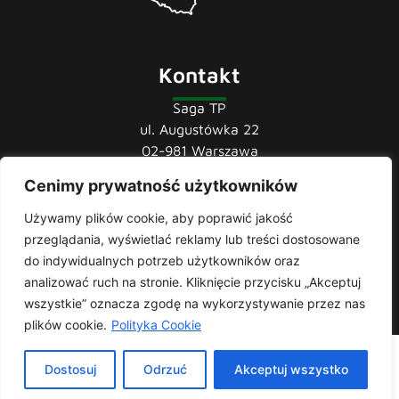
Kontakt
Saga TP
ul. Augustówka 22
02-981 Warszawa
Cenimy prywatność użytkowników
tel.:
22 741 36 85
22 852 44 80
Używamy plików cookie, aby poprawić jakość
22 852 43 60
przeglądania, wyświetlać reklamy lub treści dostosowane
mail:
biuro@sagatp.pl
do indywidualnych potrzeb użytkowników oraz
analizować ruch na stronie. Kliknięcie przycisku „Akceptuj
wszystkie” oznacza zgodę na wykorzystywanie przez nas
plików cookie.
Polityka Cookie
Saga T.P. © 2020 All rights Reserved. Made with
by
Skydoo
|
Dostosuj
Odrzuć
Akceptuj wszystko
Polityka prywatności
| Producent i importer odzieży roboczej