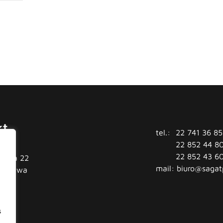
kt
tel.:
22 741 36 85
22 852 44 8
22 852 43 6
tówka 22
mail:
biuro@sagat
arszawa
s