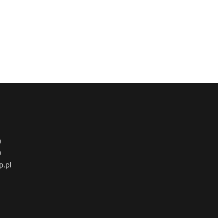
0
0
p.pl