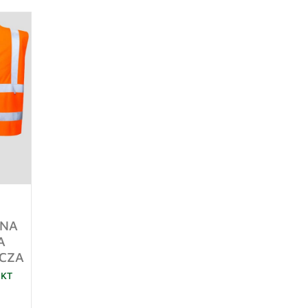
LNA
A
CZA
UKT