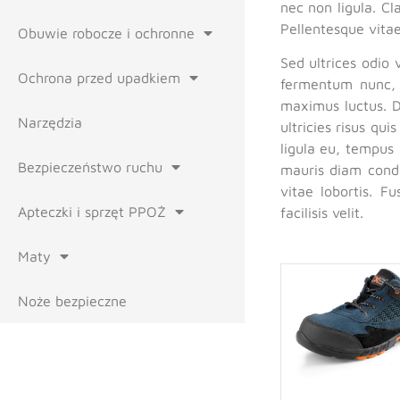
nec non ligula. Cl
Pellentesque vitae 
Obuwie robocze i ochronne
Sed ultrices odio 
Ochrona przed upadkiem
fermentum nunc, 
maximus luctus. D
Narzędzia
ultricies risus qui
ligula eu, tempus 
Bezpieczeństwo ruchu
mauris diam condi
vitae lobortis. F
Apteczki i sprzęt PPOŻ
facilisis velit.
Maty
Noże bezpieczne