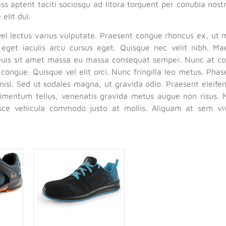
ass aptent taciti sociosqu ad litora torquent per conubia nos
elit dui.
vel lectus varius vulputate. Praesent congue rhoncus ex, ut 
eget iaculis arcu cursus eget. Quisque nec velit nibh. M
uis sit amet massa eu massa consequat semper. Nunc at conv
s congue. Quisque vel elit orci. Nunc fringilla leo metus. Phase
nisl. Sed ut sodales magna, ut gravida odio. Praesent eleifen
mentum tellus, venenatis gravida metus augue non risus. M
usce vehicula commodo justo at mollis. Aliquam at sem vi