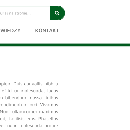
 WIEDZY
KONTAKT
pien. Duis convallis nibh a
 efficitur malesuada, lacus
am bibendum massa finibus
id condimentum orci. Vivamus
a. Nunc ullamcorper maximus
, facilisis eros. Phasellus
oreet nunc malesuada ornare