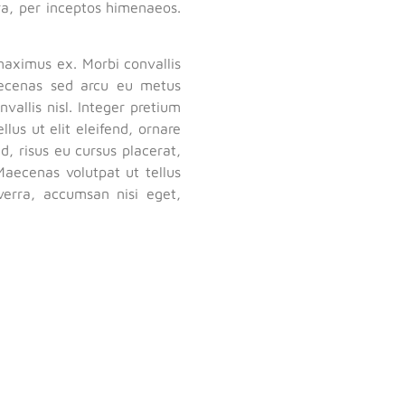
tra, per inceptos himenaeos.
maximus ex. Morbi convallis
aecenas sed arcu eu metus
allis nisl. Integer pretium
llus ut elit eleifend, ornare
d, risus eu cursus placerat,
aecenas volutpat ut tellus
verra, accumsan nisi eget,