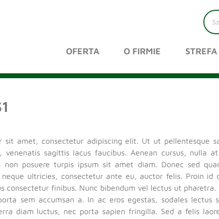
OFERTA
O FIRMIE
STREFA
S1
sit amet, consectetur adipiscing elit. Ut ut pellentesque sa
 venenatis sagittis lacus faucibus. Aenean cursus, nulla at
, non posuere turpis ipsum sit amet diam. Donec sed qu
ed neque ultricies, consectetur ante eu, auctor felis. Proin 
tus consectetur finibus. Nunc bibendum vel lectus ut pharetr
porta sem accumsan a. In ac eros egestas, sodales lectus sed
rra diam luctus, nec porta sapien fringilla. Sed a felis la