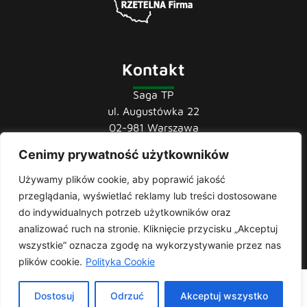
Kontakt
Saga TP
ul. Augustówka 22
02-981 Warszawa
Cenimy prywatność użytkowników
tel.:
22 741 36 85
22 852 44 80
Używamy plików cookie, aby poprawić jakość
22 852 43 60
przeglądania, wyświetlać reklamy lub treści dostosowane
mail:
biuro@sagatp.pl
do indywidualnych potrzeb użytkowników oraz
analizować ruch na stronie. Kliknięcie przycisku „Akceptuj
wszystkie” oznacza zgodę na wykorzystywanie przez nas
plików cookie.
Polityka Cookie
Saga T.P. © 2020 All rights Reserved. Made with
by
Skydoo
|
Dostosuj
Odrzuć
Akceptuj wszystko
Polityka prywatności
| Producent i importer odzieży roboczej