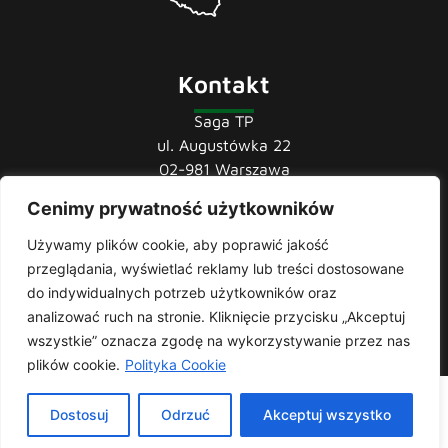
Kontakt
Saga TP
ul. Augustówka 22
02-981 Warszawa
Cenimy prywatność użytkowników
tel.:
22 741 36 85
22 852 44 80
Używamy plików cookie, aby poprawić jakość
22 852 43 60
przeglądania, wyświetlać reklamy lub treści dostosowane
mail:
biuro@sagatp.pl
do indywidualnych potrzeb użytkowników oraz
analizować ruch na stronie. Kliknięcie przycisku „Akceptuj
wszystkie” oznacza zgodę na wykorzystywanie przez nas
plików cookie.
Polityka Cookie
Saga T.P. © 2020 All rights Reserved. Made with
by
Skydoo
|
Dostosuj
Odrzuć
Akceptuj wszystko
Polityka prywatności
| Producent i importer odzieży roboczej