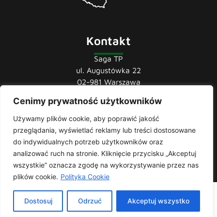
Kontakt
Saga TP
ul. Augustówka 22
02-981 Warszawa
Cenimy prywatność użytkowników
tel.:
22 741 36 85
22 852 44 80
Używamy plików cookie, aby poprawić jakość
22 852 43 60
przeglądania, wyświetlać reklamy lub treści dostosowane
mail:
biuro@sagatp.pl
do indywidualnych potrzeb użytkowników oraz
analizować ruch na stronie. Kliknięcie przycisku „Akceptuj
wszystkie” oznacza zgodę na wykorzystywanie przez nas
plików cookie.
Polityka Cookie
Saga T.P. © 2020 All rights Reserved. Made with
by
Skydoo
|
Dostosuj
Odrzuć
Akceptuj wszystko
Polityka prywatności
| Producent i importer odzieży roboczej