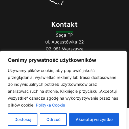
Kontakt
Saga TP
ul. Augustówka 22
02-981 Warszawa
Cenimy prywatność użytkowników
tel.:
22 741 36 85
22 852 44 80
Używamy plików cookie, aby poprawić jakość
22 852 43 60
przeglądania, wyświetlać reklamy lub treści dostosowane
mail:
biuro@sagatp.pl
do indywidualnych potrzeb użytkowników oraz
analizować ruch na stronie. Kliknięcie przycisku „Akceptuj
wszystkie” oznacza zgodę na wykorzystywanie przez nas
plików cookie.
Polityka Cookie
Saga T.P. © 2020 All rights Reserved. Made with
by
Skydoo
|
Dostosuj
Odrzuć
Akceptuj wszystko
Polityka prywatności
| Producent i importer odzieży roboczej