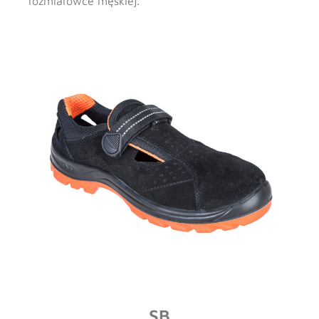
rozmiarówce męskiej.
SB