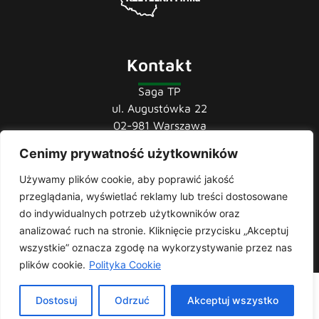
Kontakt
Saga TP
ul. Augustówka 22
02-981 Warszawa
Cenimy prywatność użytkowników
tel.:
22 741 36 85
22 852 44 80
Używamy plików cookie, aby poprawić jakość
22 852 43 60
przeglądania, wyświetlać reklamy lub treści dostosowane
mail:
biuro@sagatp.pl
do indywidualnych potrzeb użytkowników oraz
analizować ruch na stronie. Kliknięcie przycisku „Akceptuj
wszystkie” oznacza zgodę na wykorzystywanie przez nas
plików cookie.
Polityka Cookie
Saga T.P. © 2020 All rights Reserved. Made with
by
Skydoo
|
Dostosuj
Odrzuć
Akceptuj wszystko
Polityka prywatności
| Producent i importer odzieży roboczej