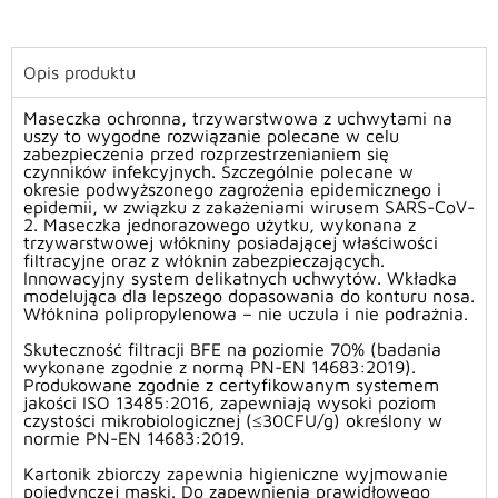
Opis produktu
Maseczk
a
ochronn
a
, trzywarstwow
a
z uchwytami na
uszy to wygodne rozwiązanie polecane w celu
zabezpieczenia przed rozprzestrzenianiem się
czynników infekcyjnych.
Szczególnie polecane w
okresie podwyższonego zagrożenia epidemicznego i
epidemii, w związku z zakażeniami wirusem SARS-CoV-
2. Maseczka jednorazowego użytku,
w
ykonana z
trzywarstwowej włókniny posiadającej właściwości
filtracyjne oraz z włóknin zabezpieczających.
Innowacyjny system delikatnych uchwytów. Wkładka
modelująca dla lepszego dopasowania do konturu nosa.
Włóknina polipropylenowa – nie uczula i nie podrażnia.
Skuteczność filtracji BFE na poziomie 70% (badania
wykonane zgodnie z normą PN-EN 14683:2019).
Produkowane zgodnie z certyfikowanym systemem
jakości ISO 13485:2016, zapewniają wysoki poziom
czystości mikrobiologicznej (≤30CFU/g) określony w
normie PN-EN 14683:2019.
Kartonik zbiorczy zapewnia higieniczne wyjmowanie
pojedynczej maski.
Do zapewnienia prawidłowego