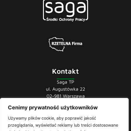
Kontakt
Saga TP
ul. Augustówka 22
02-981 Warszawa
Cenimy prywatność użytkowników
tel.:
22 741 36 85
22 852 44 80
Używamy plików cookie, aby poprawić jakość
22 852 43 60
przeglądania, wyświetlać reklamy lub treści dostosowane
mail:
biuro@sagatp.pl