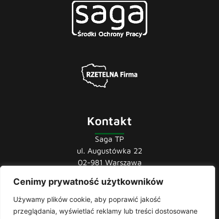
Kontakt
Saga TP
ul. Augustówka 22
02-981 Warszawa
tel.:
22 741 36 85
Cenimy prywatność użytkowników
22 852 44 80
Używamy plików cookie, aby poprawić jakość
22 852 43 60
przeglądania, wyświetlać reklamy lub treści dostosowane
mail:
biuro@sagatp.pl