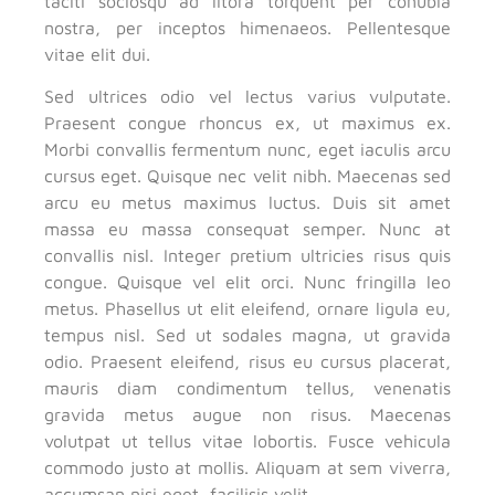
taciti sociosqu ad litora torquent per conubia
nostra, per inceptos himenaeos. Pellentesque
vitae elit dui.
Sed ultrices odio vel lectus varius vulputate.
Praesent congue rhoncus ex, ut maximus ex.
Morbi convallis fermentum nunc, eget iaculis arcu
cursus eget. Quisque nec velit nibh. Maecenas sed
arcu eu metus maximus luctus. Duis sit amet
massa eu massa consequat semper. Nunc at
convallis nisl. Integer pretium ultricies risus quis
congue. Quisque vel elit orci. Nunc fringilla leo
metus. Phasellus ut elit eleifend, ornare ligula eu,
tempus nisl. Sed ut sodales magna, ut gravida
odio. Praesent eleifend, risus eu cursus placerat,
mauris diam condimentum tellus, venenatis
gravida metus augue non risus. Maecenas
volutpat ut tellus vitae lobortis. Fusce vehicula
commodo justo at mollis. Aliquam at sem viverra,
accumsan nisi eget, facilisis velit.