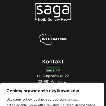
Kontakt
Saga TP
ul. Augustówka 22
02-981 Warszawa
Cenimy prywatność użytkowników
tel.:
22 741 36 85
22 852 44 80
Używamy plików cookie, aby poprawić jakość
22 852 43 60
przeglądania, wyświetlać reklamy lub treści dostosowane