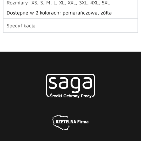
Rozmiary: XS, S, M, L, XL, XXL, 3XL, 4XL, 5XL
Dostępne w 2 kolorach: pomarańczowa, żółta
Specyfikacja