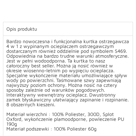
Opis produktu
Bardzo nowoczesna i funkcjonalna kurtka ostrzegawcza
4 w 1 z wypinanym ocieplaczem ostrzegawczym
dostarczanym również oddzielnie pod symbolem S469.
Odpowiednia na bardzo trudne warunki atmosferyczne.
Jest w pełni wodoodporna. Ta kurtka to nasz
całoroczny best seller. Można ją nosić również w
okresie wiosenno-letnim po wypięciu ocieplacza.
Specjalne wykończenie materiału umożliwiające spływ
wody po powierzchni.
Taśmowane szwy zapewniają
najwyższy poziom ochrony. Można nosić na cztery
sposoby zależnie od warunków pogodowych.
Interaktywny wewnętrzny ocieplacz.
Dwustronny
zamek błyskawiczny ułatwiający zapinanie i rozpinanie.
8 obszernych kieszeni.
Materiał wierzchni : 100% Poliester, 300D,
Splot
Oxford, wykończenie plamoodporne, powleczenie PU
190g
Materiał
podszewki : 100% Poliester 60g