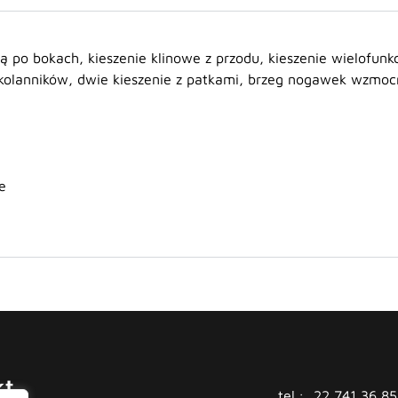
 po bokach, kieszenie klinowe z przodu, kieszenie wielofunkc
kolanników, dwie kieszenie z patkami, brzeg nogawek wzmoc
e
kt
tel.:
22 741 36 85