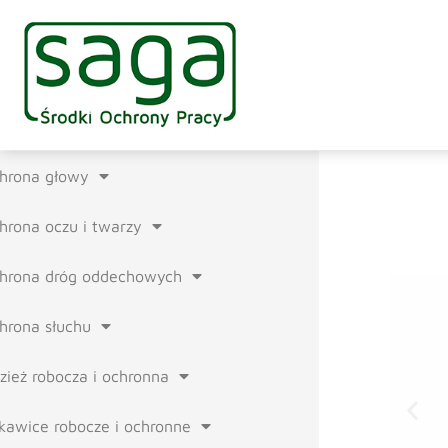
hrona głowy
hrona oczu i twarzy
hrona dróg oddechowych
hrona słuchu
zież robocza i ochronna
kawice robocze i ochronne