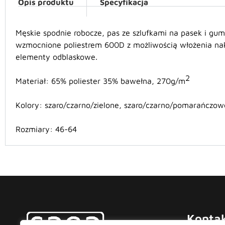
Opis produktu
Specyfikacja
Męskie spodnie robocze, pas ze szlufkami na pasek i gumą
wzmocnione poliestrem 600D z możliwością włożenia na
elementy odblaskowe.
2
M
ateriał: 65% poliester 35% bawełna, 270g/m
K
olory:
szaro/
czarno/
zielone, szaro/
czarno/
pomarańczow
Rozmiary: 4
6
-6
4
Konta