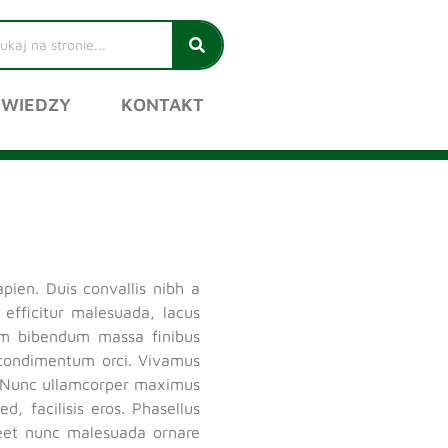
 WIEDZY
KONTAKT
pien. Duis convallis nibh a
 efficitur malesuada, lacus
am bibendum massa finibus
id condimentum orci. Vivamus
a. Nunc ullamcorper maximus
, facilisis eros. Phasellus
oreet nunc malesuada ornare