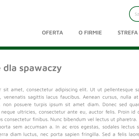
OFERTA
O FIRMIE
STREFA
 dla spawaczy
sit amet, consectetur adipiscing elit. Ut ut pellentesque sa
 venenatis sagittis lacus faucibus. Aenean cursus, nulla at
, non posuere turpis ipsum sit amet diam. Donec sed qu
ed neque ultricies, consectetur ante eu, auctor felis. Proin 
tus consectetur finibus. Nunc bibendum vel lectus ut pharetr
porta sem accumsan a. In ac eros egestas, sodales lectus sed
rra diam luctus, nec porta sapien fringilla. Sed a felis la