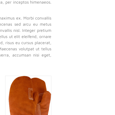
tra, per inceptos himenaeos.
maximus ex. Morbi convallis
aecenas sed arcu eu metus
allis nisl. Integer pretium
llus ut elit eleifend, ornare
d, risus eu cursus placerat,
aecenas volutpat ut tellus
verra, accumsan nisi eget,