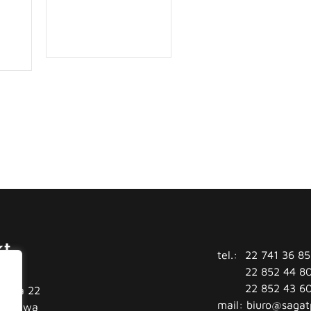
kt
tel.:
22 741 36 85
22 852 44 8
22 852 43 6
tówka 22
mail:
biuro@sagat
arszawa