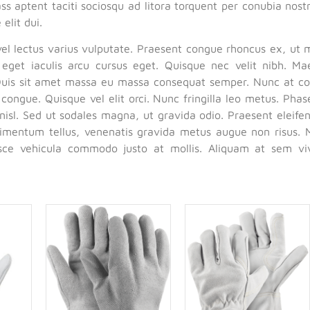
ass aptent taciti sociosqu ad litora torquent per conubia nos
elit dui.
vel lectus varius vulputate. Praesent congue rhoncus ex, ut 
eget iaculis arcu cursus eget. Quisque nec velit nibh. M
uis sit amet massa eu massa consequat semper. Nunc at conv
s congue. Quisque vel elit orci. Nunc fringilla leo metus. Phase
nisl. Sed ut sodales magna, ut gravida odio. Praesent eleifen
mentum tellus, venenatis gravida metus augue non risus. M
usce vehicula commodo justo at mollis. Aliquam at sem vi